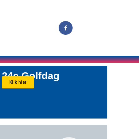
24e Golfdag
Klik hier