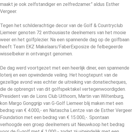
maakt je ook zelfstandiger en zelfredzamer.” aldus Esther
Vergeer.
Tegen het schilderachtige decor van de Golf & Countryclub
Liemeer genoten 72 enthousiaste deelnemers van het mooie
weer en het golfplezier. Na een spannende dag op de golfbaan
heeft Team EKZ Makelaars/FaberExposize de felbegeerde
wisselbeker in ontvangst genomen.
De dag werd voortgezet met een heerlijk diner, een spannende
loterij en een opwindende veiling. Het hoogtepunt van de
gezellige avond was echter de uitreiking van donatiecheques,
die de opbrengst van dit golfspektakel vertegenwoordigden.
President van de Lions Club Uithoorn, Martin van Wiltenburg,
kon Margo Gonggrijp van G-Golf Liemeer blij maken met een
bedrag van € 4.000,- en Natascha Lentze van de Esther Vergeer
Foundation met een bedrag van € 15.000,-. Spontaan
verhoogde een groep deelnemers uit Nieuwkoop het bedrag
voor de G-golf met € 1.000,- zodat zij uiteindelijk met een