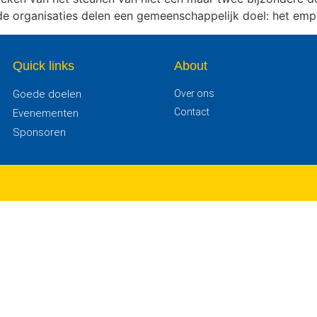
de organisaties delen een gemeenschappelijk doel: het em
Quick links
About
Goede doelen
Over ons
Contact
Evenementen
Sponsoren