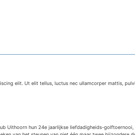
ing elit. Ut elit tellus, luctus nec ullamcorper mattis, pulv
ub Uithoorn hun 24e jaarlijkse liefdadigheids-golftoernooi
et teken van het steunen van niet één maar twee bijzondere 