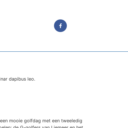
inar dapibus leo.
, een mooie golfdag met een tweeledig
doelen: de G-golfers van Liemeer en het