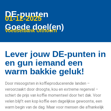
DE-punten
01-12-2025
Goede doel(en)
Voedselbank Uithoorn
Lever jouw DE-punten in
en gun iemand een
warm bakkie geluk!
Door misoogsten in koffieproducerende landen –
veroorzaakt door droogte, kou en extreme regenval –
schiet de prijs van koffie momenteel door het dak. Voor
velen blijft een kop koffie een dagelijkse gewoonte, een
warm begin van de dag. Maar voor mensen die afhankelijk