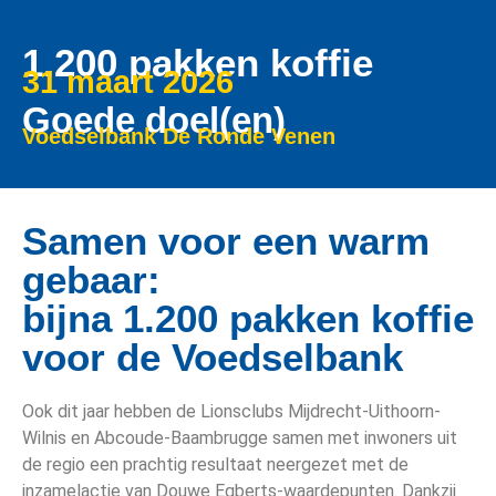
1.200 pakken koffie
31 maart 2026
Goede doel(en)
Voedselbank De Ronde Venen
Samen voor een warm
gebaar:
bijna 1.200 pakken koffie
voor de Voedselbank
Ook dit jaar hebben de Lionsclubs Mijdrecht-Uithoorn-
Wilnis en Abcoude-Baambrugge samen met inwoners uit
de regio een prachtig resultaat neergezet met de
inzamelactie van Douwe Egberts-waardepunten. Dankzij